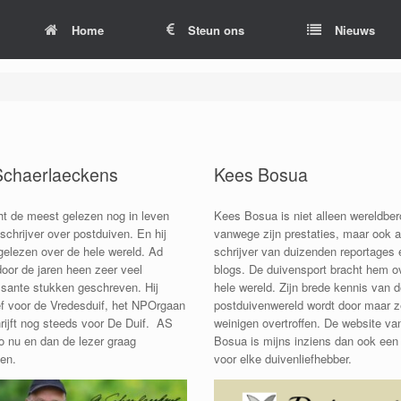
Home
Steun ons
Nieuws
Schaerlaeckens
Kees Bosua
ht de meest gelezen nog in leven
Kees Bosua is niet alleen wereldbe
 schrijver over postduiven. En hij
vanwege zijn prestaties, maar ook a
gelezen over de hele wereld. Ad
schrijver van duizenden reportages 
door de jaren heen zeer veel
blogs. De duivensport bracht hem o
ssante stukken geschreven. Hij
hele wereld. Zijn brede kennis van 
f voor de Vredesduif, het NPOrgaan
postduivenwereld wordt door maar z
rijft nog steeds voor De Duif. AS
weinigen overtroffen. De website v
 nu en dan de lezer graag
Bosua is mijns inziens dan ook een
len.
voor elke duivenliefhebber.