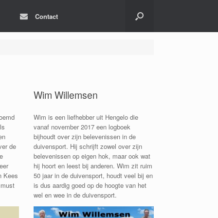
Contact
Wim Willemsen
roemd
Wim is een liefhebber uit Hengelo die
ls
vanaf november 2017 een logboek
en
bijhoudt over zijn belevenissen in de
ver de
duivensport. Hij schrijft zowel over zijn
de
belevenissen op eigen hok, maar ook wat
eer
hij hoort en leest bij anderen. Wim zit ruim
an Kees
50 jaar in de duivensport, houdt veel bij en
 must
is dus aardig goed op de hoogte van het
wel en wee in de duivensport.