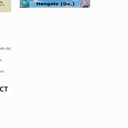
ode dat
s.
nen