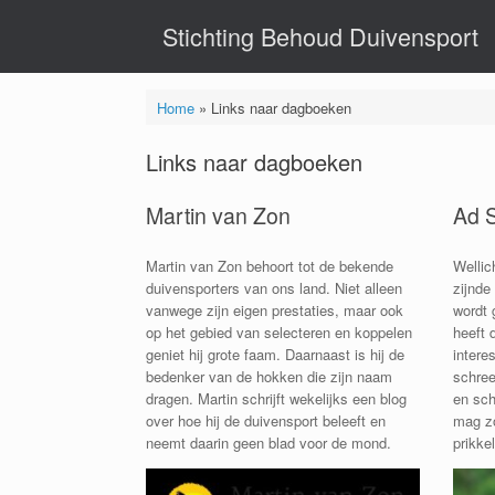
Ga
Stichting Behoud Duivensport
naar
de
inhoud
Home
»
Links naar dagboeken
Links naar dagboeken
Martin van Zon
Ad 
Martin van Zon behoort tot de bekende
Wellic
duivensporters van ons land. Niet alleen
zijnde
vanwege zijn eigen prestaties, maar ook
wordt 
op het gebied van selecteren en koppelen
heeft 
geniet hij grote faam. Daarnaast is hij de
intere
bedenker van de hokken die zijn naam
schree
dragen. Martin schrijft wekelijks een blog
en sch
over hoe hij de duivensport beleeft en
mag zo
neemt daarin geen blad voor de mond.
prikke