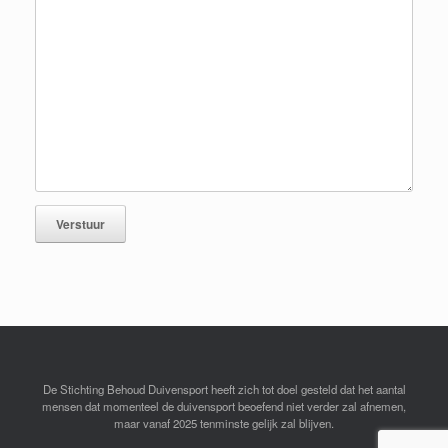
De Stichting Behoud Duivensport heeft zich tot doel gesteld dat het aantal
mensen dat momenteel de duivensport beoefend niet verder zal afnemen,
maar vanaf 2025 tenminste gelijk zal blijven.