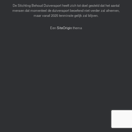
De Stichting Behoud Duivensport heeft zich tot doel gesteld dat het aantal
mensen dat momenteel de duivensport beoefend niet verder zal afnemen,
maar vanaf 2025 tenminste gelijk zal blijven.
Een
SiteOrigin
thema