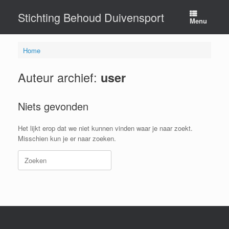
Ga
Stichting Behoud Duivensport
naar
Menu
de
inhoud
Home
Auteur archief:
user
Niets gevonden
Het lijkt erop dat we niet kunnen vinden waar je naar zoekt.
Misschien kun je er naar zoeken.
Zoeken
naar: